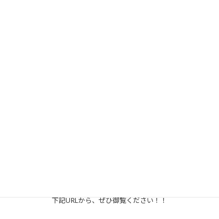
ョン天気Ch.」
複数メディアで紹介されました！
冬の蛍通りが、WEBメディア「ウォーカープラス」に掲載されま
した！！
下記URLから、ぜひ御覧ください！！